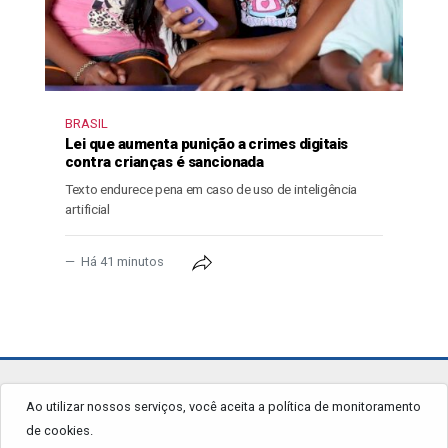
BRASIL
Lei que aumenta punição a crimes digitais
contra crianças é sancionada
Texto endurece pena em caso de uso de inteligência
artificial
Há 41 minutos
jornalgrandourados.com.br
Ao utilizar nossos serviços, você aceita a política de monitoramento
de cookies.
© 2026 - Todos os Direitos Reservados.