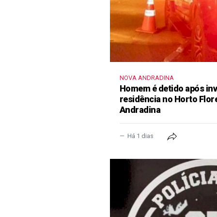
NOVA ANDRADINA
Homem é detido após inva
residência no Horto Flor
Andradina
Há 1 dias