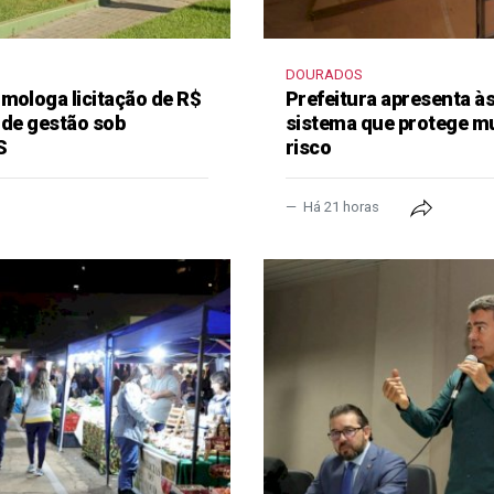
DOURADOS
mologa licitação de R$
Prefeitura apresenta à
 de gestão sob
sistema que protege m
S
risco
Há 21 horas