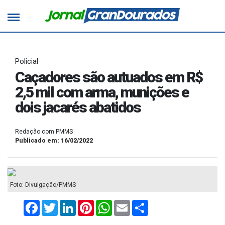
Policial
Caçadores são autuados em R$
2,5 mil com arma, munições e
dois jacarés abatidos
Redação com PMMS
Publicado em: 16/02/2022
Foto: Divulgação/PMMS
Facebook
Twitter
LinkedIn
Pinterest
WhatsApp
Email
Compartilhar